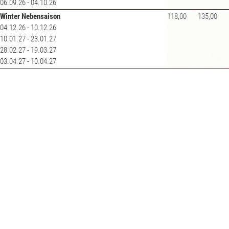
06.09.26 - 04.10.26
Winter Nebensaison
118,00
135,00
04.12.26 - 10.12.26
10.01.27 - 23.01.27
28.02.27 - 19.03.27
03.04.27 - 10.04.27
Winter Hauptsaison
137,00
154,00
23.12.26 - 09.01.27
30.01.27 - 27.02.27
Winter Zwischensaison
124,00
141,00
11.12.26 - 22.12.26
24.01.27 - 29.01.27
20.03.27 - 02.04.27
Ausstattung & Inklusivleistungen
Alle Zimmer mit Balkon, Bad oder Dusche, WC, FLAT-SAT-TV,
kostenloses W-LAN, Telefon, Kosmetikartikel, Haarfön und