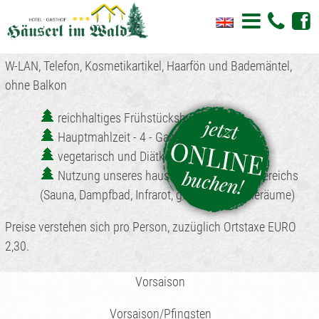
Häuserl im Wald
Sommer
Kontakt
Winter
Preise
Kostenloses W-LAN in allen Zimmern & Suiten
Zimmer mit Bad oder Dusche, WC, FLAT-SAT-TV, kostenloses
Skifahren und Snowboarden
Wandern und mehr
Online Buchen
Restaurant
Anreise
W-LAN, Telefon, Kosmetikartikel, Haarfön und Bademäntel,
ohne Balkon
Küchenphilosophie
Pauschalangebote
Hotelbewertung
Radfahren
Skitouren
reichhaltiges Frühstücksbuffet
Zimmer & Suiten Übersicht
Zimmer & Suiten
Langlaufen
E-Bikes
Hauptmahlzeit - 4 - Gang - Wahlmenüs
vegetarisch und Diätkost möglich
Unverbindlich anfragen
Abseits der Piste
Nordic Walking
Wellness
Nutzung unseres hauseigenen Wellnessbereichs
(Sauna, Dampfbad, Infrarot, gemütliche Ruheräume)
Ihre Gastgeber
Ausflugsziele
Jagen
Preise verstehen sich pro Person, zuzüglich Ortstaxe EURO
Bildergalerie
Fischen
2,30.
Für die ganze Familie
Vorsaison
Ausflugsziele
Vorsaison/Pfingsten